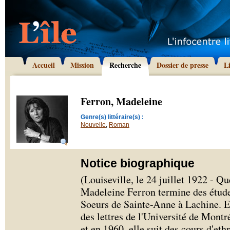
Accueil
Mission
Recherche
Dossier de presse
L
Ferron, Madeleine
Genre(s) littéraire(s) :
Nouvelle
,
Roman
Notice biographique
(Louiseville, le 24 juillet 1922 - Q
Madeleine Ferron termine des étude
Soeurs de Sainte-Anne à Lachine. Ell
des lettres de l'Université de Montré
et en 1960, elle suit des cours d'eth