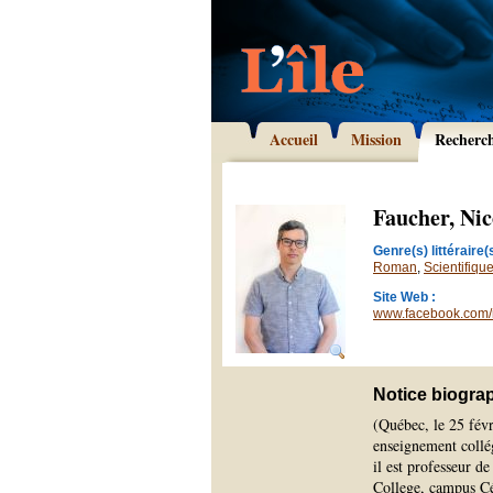
Accueil
Mission
Recherc
Faucher, Nic
Genre(s) littéraire(s
Roman
,
Scientifiqu
Site Web :
www.facebook.com/n
Notice biogra
(Québec, le 25 févr
enseignement collég
il est professeur d
College, campus C