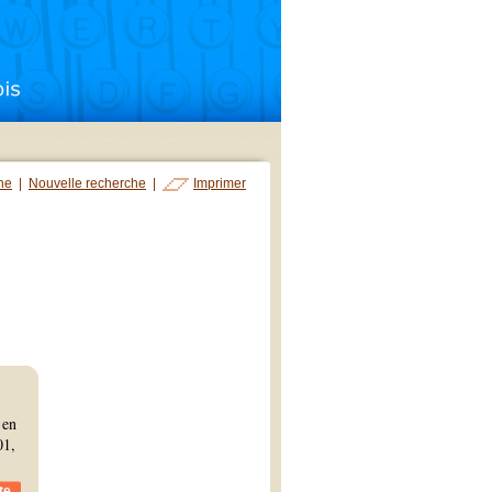
che
|
Nouvelle recherche
|
Imprimer
 en
01,
te