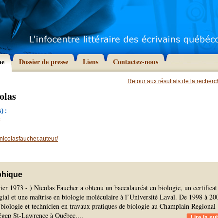
he
Dossier de presse
Liens
Contactez-nous
Retour aux résultats de la recher
olas
) :
e
icolasfaucher.auteur/
phique
ier 1973 - ) Nicolas Faucher a obtenu un baccalauréat en biologie, un certificat
ial et une maîtrise en biologie moléculaire à l’Université Laval. De 1998 à 20
e biologie et technicien en travaux pratiques de biologie au Champlain Regional
égep St-Lawrence à Québec.
...
Lire la sui