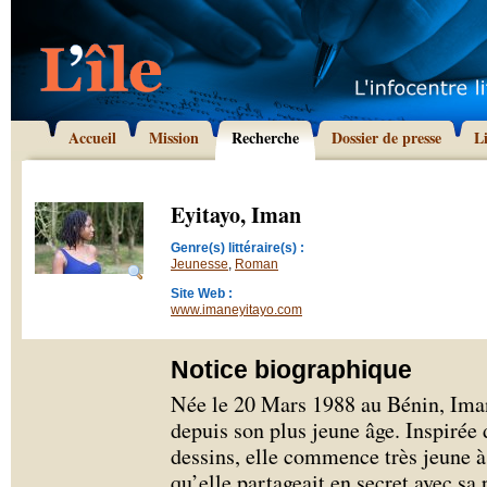
Accueil
Mission
Recherche
Dossier de presse
L
Eyitayo, Iman
Genre(s) littéraire(s) :
Jeunesse
,
Roman
Site Web :
www.imaneyitayo.com
Notice biographique
Née le 20 Mars 1988 au Bénin, Iman
depuis son plus jeune âge. Inspirée
dessins, elle commence très jeune à
qu’elle partageait en secret avec sa 