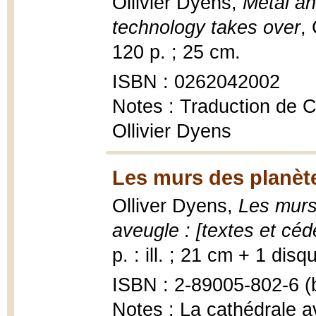
Ollivier Dyens,
Metal an
technology takes over
,
120 p. ; 25 cm.
ISBN : 0262042002
Notes : Traduction de C
Ollivier Dyens
Les murs des planèt
Olliver Dyens,
Les murs 
aveugle : [textes et cé
p. : ill. ; 21 cm + 1 di
ISBN : 2-89005-802-6 (b
Notes : La cathédrale a