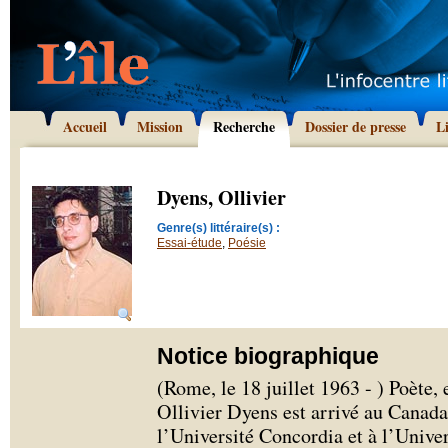
Accueil
Mission
Recherche
Dossier de presse
L
Dyens, Ollivier
Genre(s) littéraire(s) :
Essai-étude
,
Poésie
Notice biographique
(Rome, le 18 juillet 1963 - ) Poète,
Ollivier Dyens est arrivé au Canada
l’Université Concordia et à l’Unive