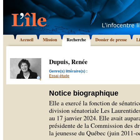
Accueil
Mission
Recherche
Dossier de presse
L
Dupuis, Renée
Genre(s) littéraire(s) :
Essai-étude
Notice biographique
Elle a exercé la fonction de sénatr
division sénatoriale Les Laurentid
au 17 janvier 2024. Elle avait aupar
présidente de la Commission des dro
la jeunesse du Québec (juin 2011-o