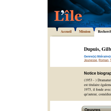
Accueil
Mission
Recherc
Dupuis, Gilb
Genre(s) littéraire(s
Jeunesse
,
Roman
,
Notice biogra
(1953 - ) Dramatur
est titulaire égale
1975, il fonde avec
qu'auteur, comédien
Oeuvres