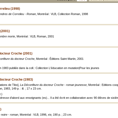
relieu (1998)
ndres de Correlieu - Roman
, Montréal : VLB, Collection Roman, 1998
(2001)
ambre morte
, Montréal : VLB, Roman, 2001
docteur Croche (2001)
onfiture du docteur Croche
, Montréal : Éditions Saint-Martin, 2001
en 1983 publiée dans la coll.: Collection L'éducation en mutation|Pour les jeunes
 docteur Croche (1983)
trations de Tibo],
La Déconfiture du docteur Croche - roman jeunesse
, Montréal : Editions coo
, 1983, 149 p. : ill. ; 17 x 23 cm.
.)
resse d'abord aux enseignants (es)... Il a été écrit en collaboration avec 90 élèves de sixiè
)
le noire - roman
, Montréal : VLB, 1996, xiv, 190 p. ; 23 cm.