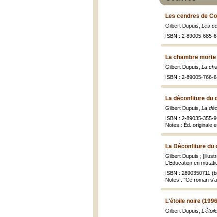
Les cendres de Cor
Gilbert Dupuis,
Les ce
ISBN : 2-89005-685-6
La chambre morte 
Gilbert Dupuis,
La ch
ISBN : 2-89005-766-6
La déconfiture du 
Gilbert Dupuis,
La déc
ISBN : 2-89035-355-9
Notes : Éd. originale 
La Déconfiture du
Gilbert Dupuis ; [illus
L'Education en mutation
ISBN : 2890350711 (br
Notes : "Ce roman s'ad
L'étoile noire (1996
Gilbert Dupuis,
L'étoi