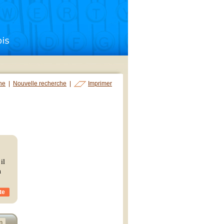
che
|
Nouvelle recherche
|
Imprimer
il
n
te
n