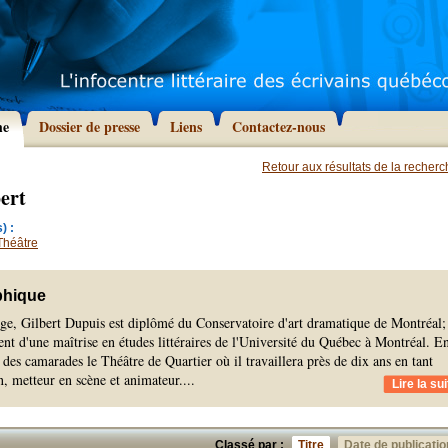
he
Dossier de presse
Liens
Contactez-nous
Retour aux résultats de la recher
ert
) :
Théâtre
phique
ge, Gilbert Dupuis est diplômé du Conservatoire d'art dramatique de Montréal; 
ment d'une maîtrise en études littéraires de l'Université du Québec à Montréal. E
 des camarades le Théâtre de Quartier où il travaillera près de dix ans en tant
, metteur en scène et animateur.
...
Lire la sui
Classé par :
Titre
Date de publicatio