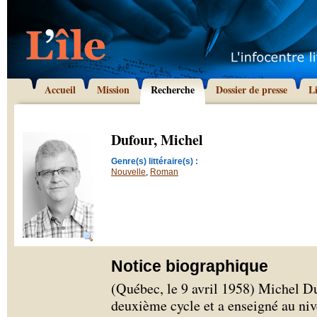
Accueil
Mission
Recherche
Dossier de presse
L
Dufour, Michel
Genre(s) littéraire(s) :
Nouvelle
,
Roman
Notice biographique
(Québec, le 9 avril 1958) Michel Duf
deuxième cycle et a enseigné au ni