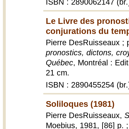
ISBN : 2890062147 (br.
Le Livre des pronost
conjurations du tem
Pierre DesRuisseaux ; p
pronostics, dictons, cr
Québec
, Montréal : Edi
21 cm.
ISBN : 2890455254 (br.
Soliloques (1981)
Pierre DesRuisseaux,
S
Moebius, 1981, [86] p. 