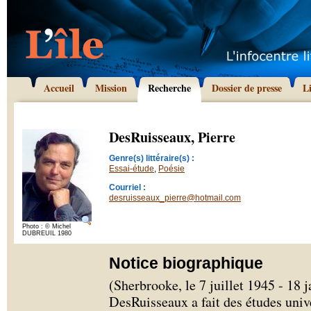
Accueil
Mission
Recherche
Dossier de presse
L
DesRuisseaux, Pierre
Genre(s) littéraire(s) :
Essai-étude
,
Poésie
Courriel :
desruisseaux_pierre@hotmail.com
Photo : © Michel
DUBREUIL 1980
Notice biographique
(Sherbrooke, le 7 juillet 1945 - 18 
DesRuisseaux a fait des études univ