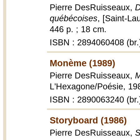
Pierre DesRuisseaux,
D
québécoises
, [Saint-La
446 p. ; 18 cm.
ISBN : 2894060408 (br.
Monème (1989)
Pierre DesRuisseaux,
M
L'Hexagone/Poésie, 1989,
ISBN : 2890063240 (br.
Storyboard (1986)
Pierre DesRuisseaux,
S