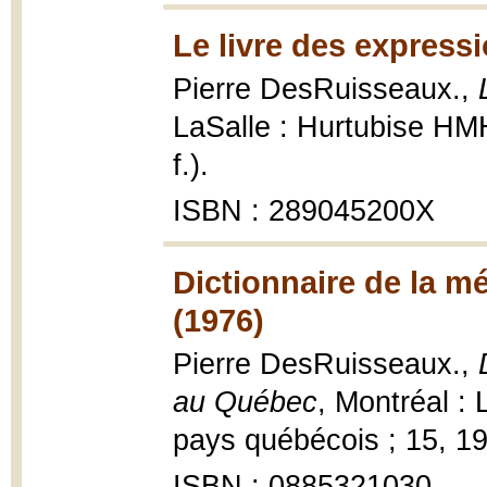
Le livre des express
Pierre DesRuisseaux.,
LaSalle : Hurtubise HMH,
f.).
ISBN : 289045200X
Dictionnaire de la m
(1976)
Pierre DesRuisseaux.,
au Québec
, Montréal :
pays québécois ; 15, 197
ISBN : 0885321030