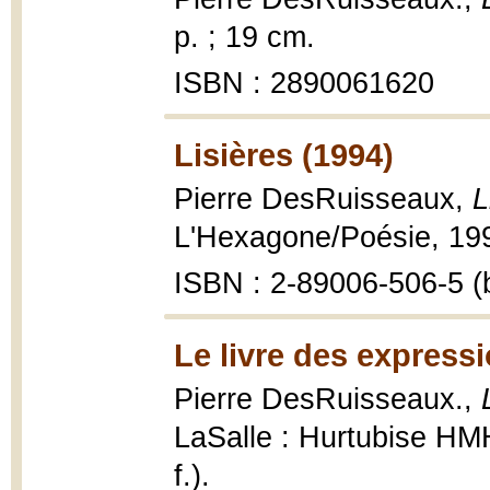
p. ; 19 cm.
ISBN : 2890061620
Lisières (1994)
Pierre DesRuisseaux,
L
L'Hexagone/Poésie, 199
ISBN : 2-89006-506-5 (b
Le livre des express
Pierre DesRuisseaux.,
LaSalle : Hurtubise HMH,
f.).