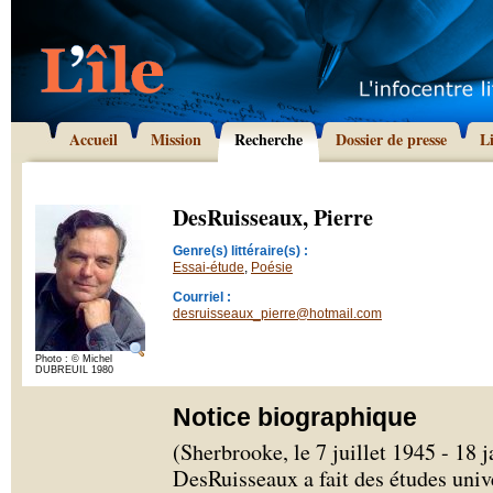
Accueil
Mission
Recherche
Dossier de presse
L
DesRuisseaux, Pierre
Genre(s) littéraire(s) :
Essai-étude
,
Poésie
Courriel :
desruisseaux_pierre@hotmail.com
Photo : © Michel
DUBREUIL 1980
Notice biographique
(Sherbrooke, le 7 juillet 1945 - 18 
DesRuisseaux a fait des études univ