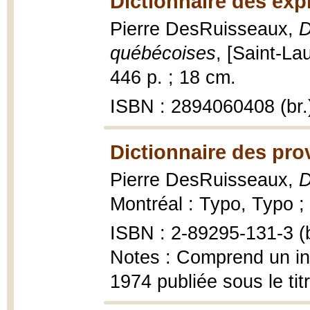
Dictionnaire des exp
Pierre DesRuisseaux,
D
québécoises
, [Saint-La
446 p. ; 18 cm.
ISBN : 2894060408 (br.
Dictionnaire des pro
Pierre DesRuisseaux,
D
Montréal : Typo, Typo ;
ISBN : 2-89295-131-3 (b
Notes : Comprend un ind
1974 publiée sous le tit