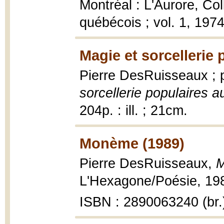
Montréal : L'Aurore, Co
québécois ; vol. 1, 1974
Magie et sorcellerie
Pierre DesRuisseaux ; p
sorcellerie populaires 
204p. : ill. ; 21cm.
Monème (1989)
Pierre DesRuisseaux,
M
L'Hexagone/Poésie, 1989,
ISBN : 2890063240 (br.