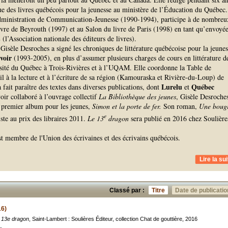
ue des livres québécois pour la jeunesse au ministère de l’Éducation du Québec.
ministration de Communication-Jeunesse (1990-1994), participe à de nombreu
ivre de Beyrouth (1997) et au Salon du livre de Paris (1998) en tant qu’envoyé
(l’Association nationale des éditeurs de livres).
 Gisèle Desroches a signé les chroniques de littérature québécoise pour la jeunes
voir
(1993-2005), en plus d’assumer plusieurs charges de cours en littérature d
rsité du Québec à Trois-Rivières et à l’UQAM. Elle coordonne la Table de
il à la lecture et à l’écriture de sa région (Kamouraska et Rivière-du-Loup) de
Lurelu
Québec
 fait paraître des textes dans diverses publications, dont
et
oir collaboré à l’ouvrage collectif
La Bibliothèque des jeunes
, Gisèle Desroche
 premier album pour les jeunes,
Simon et la porte de fer.
Son roman,
Une bougi
e
liste au prix des libraires 2011.
Le 13
dragon
sera publié en 2016 chez Soulière
t membre de l'Union des écrivaines et des écrivains québécois.
Lire la sui
Classé par :
Titre
Date de publicatio
16)
 13e dragon
, Saint-Lambert : Soulières Éditeur, collection Chat de gouttière, 2016