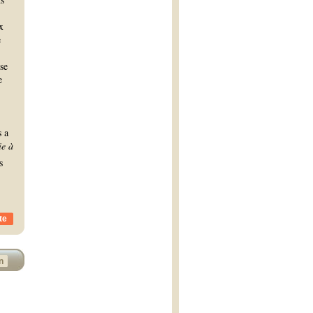
x
e
se
e
s a
e à
s
te
n