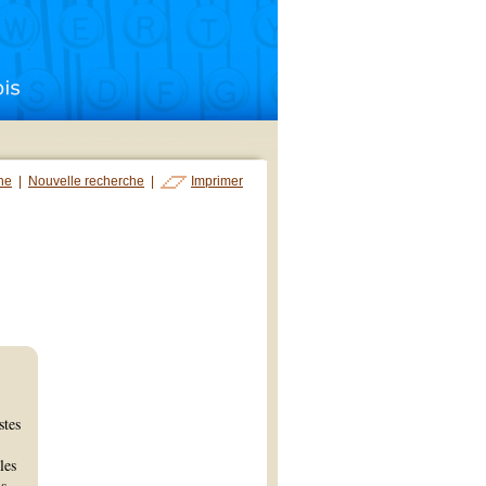
che
|
Nouvelle recherche
|
Imprimer
stes
les
ns