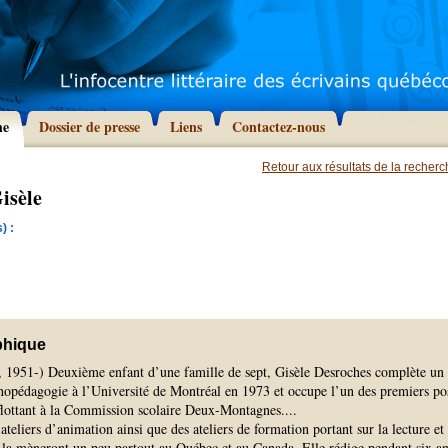
he
Dossier de presse
Liens
Contactez-nous
Retour aux résultats de la recher
isèle
) :
phique
, 1951-) Deuxième enfant d’une famille de sept, Gisèle Desroches complète un
thopédagogie à l’Université de Montréal en 1973 et occupe l’un des premiers po
lottant à la Commission scolaire Deux-Montagnes.
...
teliers d’animation ainsi que des ateliers de formation portant sur la lecture et 
i la mèneront un peu partout au Québec et au Canada. Elle rédige pendant six a