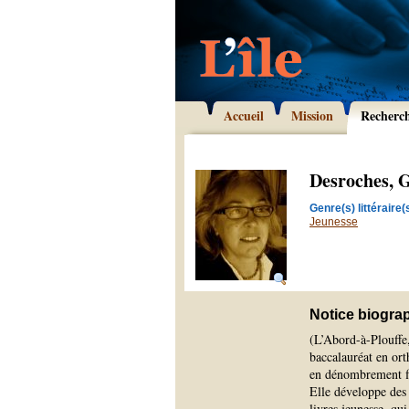
Accueil
Mission
Recherc
Desroches, G
Genre(s) littéraire(s
Jeunesse
Notice biogra
(L’Abord-à-Plouffe
baccalauréat en or
en dénombrement f
Elle développe des a
livres jeunesse, qu