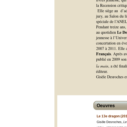
la Recension critiq
Elle siège au d’ad
jury, au Salon du l
spéciale de l’ANEL 
Pendant treize ans,
Le De
au quotidien
jeunesse à l’Unive
concertation en éve
2007 à 2011. Elle a
Français
. Après av
publié en 2009 son
la main
, a été fina
éditeur.
Gisèle Desroches es
Oeuvres
Le 13e dragon (20
Gisèle Desroches,
Le