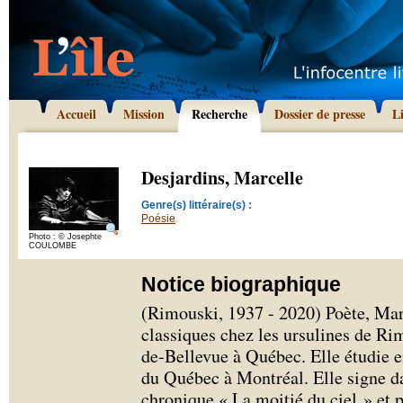
Accueil
Mission
Recherche
Dossier de presse
L
Desjardins, Marcelle
Genre(s) littéraire(s) :
Poésie
Photo : © Josephte
COULOMBE
Notice biographique
(Rimouski, 1937 - 2020) Poète, Marc
classiques chez les ursulines de R
de-Bellevue à Québec. Elle étudie en
du Québec à Montréal. Elle signe d
chronique « La moitié du ciel » et