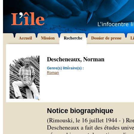
Accueil
Mission
Recherche
Dossier de presse
L
Descheneaux, Norman
Genre(s) littéraire(s) :
Roman
Notice biographique
(Rimouski, le 16 juillet 1944 - ) R
Descheneaux a fait des études univer