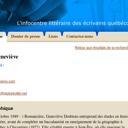
he
Dossier de presse
Liens
Contactez-nous
Retour aux résultats de la recher
eneviève
) :
biens.com
@globetrotter.net
phique
octobre 1949 - ) Romancière, Geneviève Desbiens entreprend des études en histo
ère, avant de compléter un baccalauréat en enseignement de la géographie à
bec à Chicoutimi (1972). Elle s'établit ensuite à Sept-Îles, où elle enseigne la