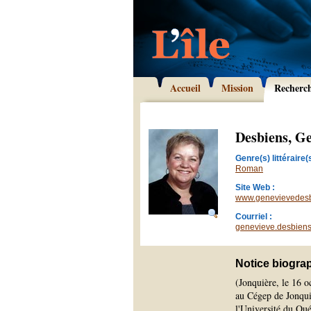
Accueil
Mission
Recherc
Desbiens, G
Genre(s) littéraire(s
Roman
Site Web :
www.genevievedes
Courriel :
genevieve.desbiens
Notice biogra
(Jonquière, le 16 
au Cégep de Jonqui
l'Université du Qué