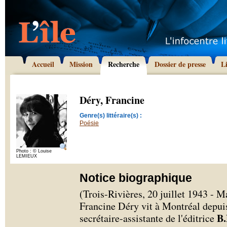
Accueil
Mission
Recherche
Dossier de presse
L
Déry, Francine
Genre(s) littéraire(s) :
Poésie
Photo : © Louise
LEMIEUX
Notice biographique
(Trois-Rivières, 20 juillet 1943 - 
Francine Déry vit à Montréal depuis
B
secrétaire-assistante de l'éditrice