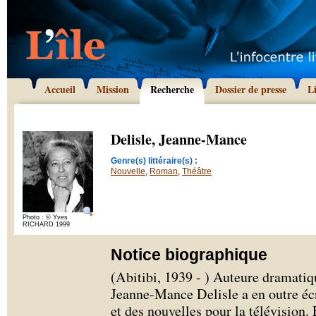
Accueil
Mission
Recherche
Dossier de presse
L
Delisle, Jeanne-Mance
Genre(s) littéraire(s) :
Nouvelle
,
Roman
,
Théâtre
Photo : © Yves
RICHARD 1999
Notice biographique
(Abitibi, 1939 - ) Auteure dramatiq
Jeanne-Mance Delisle a en outre écr
et des nouvelles pour la télévision. 