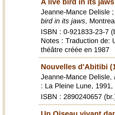
A live bird in its jaw
Jeanne-Mance Delisle ; 
bird in its jaws
, Montrea
ISBN : 0-921833-23-7 (b
Notes : Traduction de: 
théâtre créée en 1987
Nouvelles d'Abitibi (
Jeanne-Mance Delisle,
: La Pleine Lune, 1991,
ISBN : 2890240657 (br.
Un Oiseau vivant dan