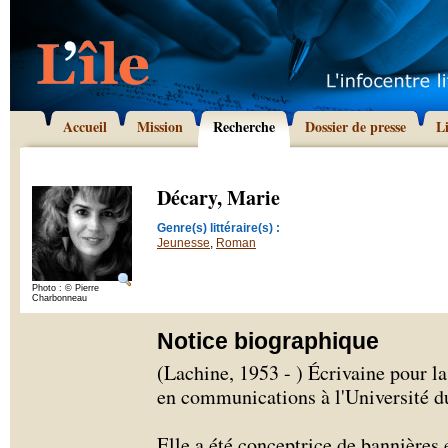
Accueil
Mission
Recherche
Dossier de presse
L
Décary, Marie
Genre(s) littéraire(s) :
Jeunesse
,
Roman
Photo : © Pierre
Charbonneau
Notice biographique
(Lachine, 1953 - ) Écrivaine pour l
en communications à l'Université 
Elle a été conceptrice de bannières e