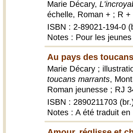
Marie Décary,
L'incroya
échelle, Roman + ; R + 
ISBN : 2-89021-194-0 (b
Notes : Pour les jeunes
Au pays des toucans
Marie Décary ; illustra
toucans marrants
, Mont
Roman jeunesse ; RJ 34, 
ISBN : 2890211703 (br.
Notes : A été traduit en
Amour, réglisse et c