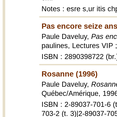
Notes : esre s,ur itis c
Pas encore seize ans.
Paule Daveluy,
Pas enc
paulines, Lectures VIP ;
ISBN : 2890398722 (br.
Rosanne (1996)
Paule Daveluy,
Rosanne
Québec/Amérique, 1996,
ISBN : 2-89037-701-6 (t.
703-2 (t. 3)|2-89037-705