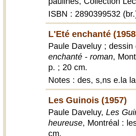
paulines, Collection Lec
ISBN : 2890399532 (br.
L'Eté enchanté (1958
Paule Daveluy ; dessin
enchanté - roman
, Mont
p. ; 20 cm.
Notes : des, s,ns e.la lao
Les Guinois (1957)
Paule Daveluy,
Les Gui
heureuse
, Montréal : le
cm.