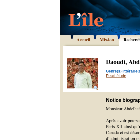
Accueil
Mission
Recherc
Daoudi, Abd
Genre(s) littéraire(s
Essai-étude
Notice biogra
Monsieur Abdelhafi
Après avoir poursui
Paris-XII ainsi qu’
Canada et est désor
d’administration p