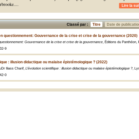
erbrooke.
...
Lire la sui
Classé par :
Titre
Date de publicatio
en questionnement: Gouvernance de la crise et crise de la gouvernance (2020)
questionnement: Gouvernance de la crise et crise de la gouvernance
, Éditions du Panthéon, 
32-9
fique : illusion didactique ou malaise épistémologique ? (2022)
uDr Iliass Charif,
L’évolution scientifique : illusion didactique ou malaise épistémologique ?
, Ly
42-0