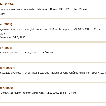
hat (1994)
rire comme un chat - nouvelles
, [Montréal] : Boréal, 1994, 129, [1] p. ; 22 cm.
(br.)
fer (2005)
s jardins de l'enfer - roman
, Montréal : Boréal, Boréal compact ; 173, 2005, 211 p. ; 20 cm.
(br.)
 Outremont : VLB, 1990
fer (1991)
s jardins de l'enfer - roman
, Paris : Le Félin, 1991
nfer (1990?)
s Jardins de l'enfer - roman
, [Saint-Laurent] : Édition du Club Québec loisirs inc., 1990?, 193 
fer (1990)
 Jardins de l'enfer - roman
, Outremont : VLB, 1990, 193 p. ; 23 cm.
.)