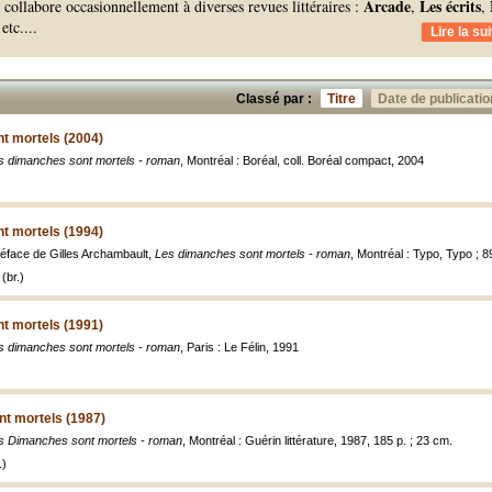
Arcade
Les écrits
ollabore occasionnellement à diverses revues littéraires :
,
,
 etc.
...
Lire la sui
Classé par :
Titre
Date de publicatio
t mortels (2004)
s dimanches sont mortels - roman
, Montréal : Boréal, coll. Boréal compact, 2004
t mortels (1994)
éface de Gilles Archambault,
Les dimanches sont mortels - roman
, Montréal : Typo, Typo ; 8
(br.)
t mortels (1991)
s dimanches sont mortels - roman
, Paris : Le Félin, 1991
t mortels (1987)
s Dimanches sont mortels - roman
, Montréal : Guérin littérature, 1987, 185 p. ; 23 cm.
.)