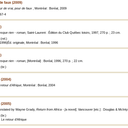
de faux (2009)
ur de vrai, pour de faux
, Montréal : Boréal, 2009
67-4
)
esque rien - roman
, Saint-Laurent : Édition du Club Québec loisirs, 1997, 270 p. ; 23 cm.
(rel.)
1996|Éd. originale, Montréal : Boréal, 1996
)
esque rien - roman
, [Montréal] : Boréal, 1996, 270 p. ; 22 cm.
(br.)
 (2004)
 retour d'Afrique
, Montréal : Boréal, 2004
 (2005)
ranslated by Wayne Grady,
Return from Africa - [a novel]
, Vancouver [etc.] : Douglas & McInty
(br.)
 Le retour d'Afrique