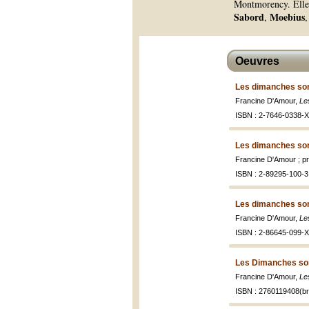
Montmorency. Elle c
Sabord
Moebius
,
,
Oeuvres
Les dimanches son
Francine D'Amour,
Le
ISBN : 2-7646-0338-X
Les dimanches son
Francine D'Amour ; pr
ISBN : 2-89295-100-3 
Les dimanches son
Francine D'Amour,
Le
ISBN : 2-86645-099-X
Les Dimanches son
Francine D'Amour,
Le
ISBN : 2760119408(br