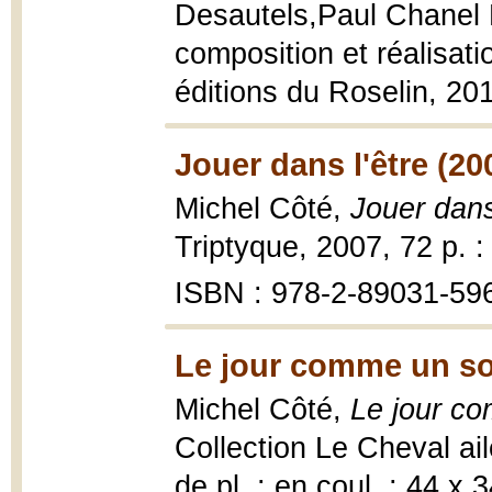
Desautels,Paul Chanel 
composition et réalisati
éditions du Roselin, 20
Jouer dans l'être (20
Michel Côté,
Jouer dans
Triptyque, 2007, 72 p. : i
ISBN : 978-2-89031-596-
Le jour comme un sou
Michel Côté,
Le jour co
Collection Le Cheval ailé,
de pl. : en coul. ; 44 x 