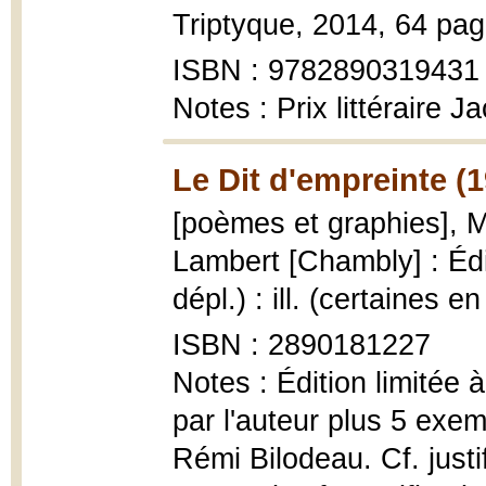
Triptyque, 2014, 64 page
ISBN : 9782890319431
Notes : Prix littéraire 
Le Dit d'empreinte (
[poèmes et graphies], 
Lambert [Chambly] : Édi
dépl.) : ill. (certaines e
ISBN : 2890181227
Notes : Édition limitée
par l'auteur plus 5 exe
Rémi Bilodeau. Cf. justi