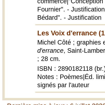
commerce|"Conception et
Fournier". - Justificati
Bédard". - Justification
Les Voix d'errance (
Michel Côté ; graphies e
d'errance
, Saint-Lambert
; 28 cm.
ISBN : 2890182118 (br.
Notes : Poèmes|Éd. lim
signés par l'auteur