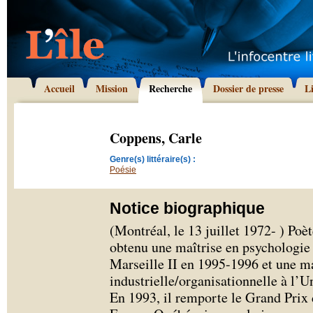
Accueil
Mission
Recherche
Dossier de presse
L
Coppens, Carle
Genre(s) littéraire(s) :
Poésie
Notice biographique
(Montréal, le 13 juillet 1972- ) Poè
obtenu une maîtrise en psychologie d
Marseille II en 1995-1996 et une ma
industrielle/organisationnelle à l’
En 1993, il remporte le Grand Prix 