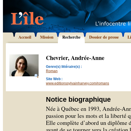
Accueil
Mission
Recherche
Dossier de presse
L
Chevrier, Andrée-Anne
Genre(s) littéraire(s) :
Roman
Site Web :
www.editionssylvainharvey.com/romans
Notice biographique
Née à Québec en 1993, Andrée-Anne
passion pour les mots et la liberté 
Elle complète d’abord un diplôme d’
avant de se tourner vers la création l