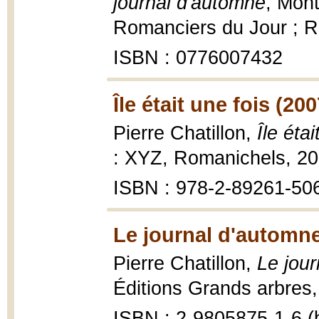
journal d'automne
, Mont
Romanciers du Jour ; R
ISBN : 0776007432
Île était une fois (200
Pierre Chatillon,
Île éta
: XYZ, Romanichels, 20
ISBN : 978-2-89261-506-
Le journal d'automne
Pierre Chatillon,
Le jour
Éditions Grands arbres,
ISBN : 2-9805875-1-6 (b