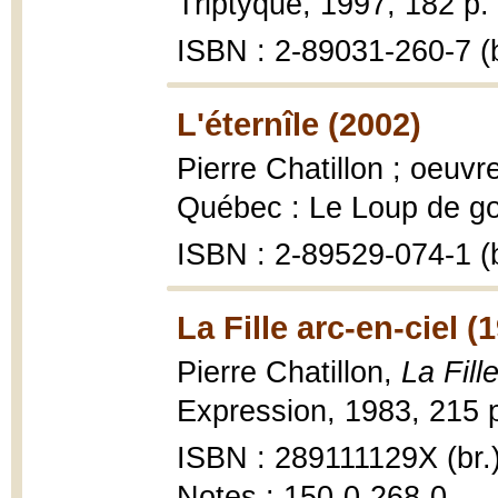
Triptyque, 1997, 182 p.
ISBN : 2-89031-260-7 (b
L'éternîle (2002)
Pierre Chatillon ; oeuvr
Québec : Le Loup de gout
ISBN : 2-89529-074-1 (b
La Fille arc-en-ciel (
Pierre Chatillon,
La Fill
Expression, 1983, 215 p
ISBN : 289111129X (br.
Notes : 150-0-268-0