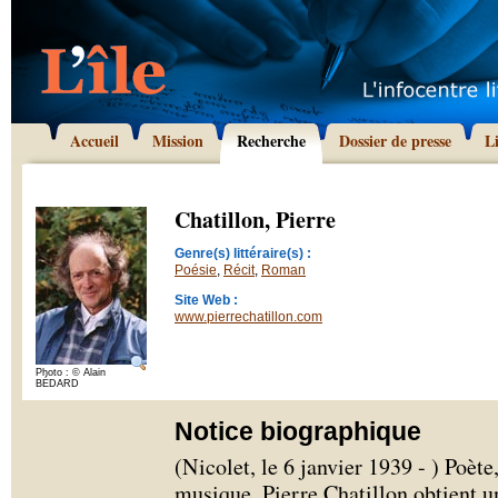
Accueil
Mission
Recherche
Dossier de presse
L
Chatillon, Pierre
Genre(s) littéraire(s) :
Poésie
,
Récit
,
Roman
Site Web :
www.pierrechatillon.com
Photo : © Alain
BÉDARD
Notice biographique
(Nicolet, le 6 janvier 1939 - ) Poèt
musique, Pierre Chatillon obtient u