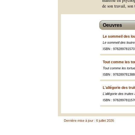
maîtrise en psychop
de son travail, son 
Oeuvres
Le sommeil des lou
Le sommeil des loutre
ISBN : 978289781570
Tout comme les to
Tout comme les tortu
ISBN : 978289781388
L'allégorie des tru
L'allégorie des truites
ISBN : 978289781157
Dernière mise à jour : 6 juillet 2026