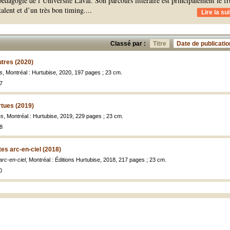
édagogie de l’Université Laval. Son parcours littéraire est principalement le fr
talent et d’un très bon timing.
...
Lire la sui
Classé par :
Titre
Date de publicatio
tres (2020)
s
, Montréal : Hurtubise, 2020, 197 pages ; 23 cm.
7
rtues (2019)
es
, Montréal : Hurtubise, 2019, 229 pages ; 23 cm.
8
ites arc-en-ciel (2018)
 arc-en-ciel
, Montréal : Éditions Hurtubise, 2018, 217 pages ; 23 cm.
0