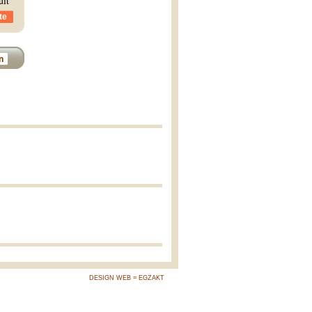
uit
te
n
DESIGN WEB = EGZAKT