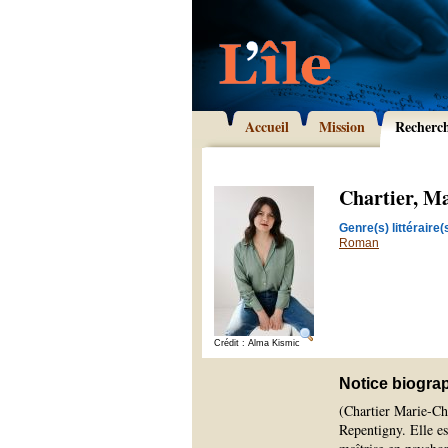
Accueil
Mission
Recherc
Chartier, Ma
Genre(s) littéraire(s
Roman
Crédit : Alma Kismic
Notice biogra
(Chartier Marie-Chr
Repentigny. Elle es