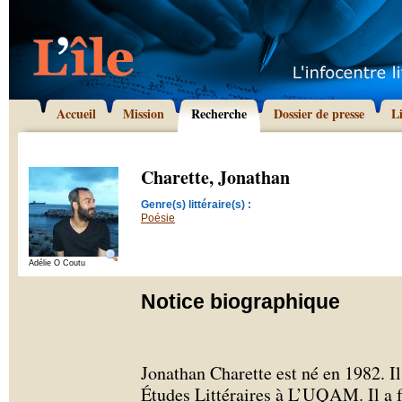
Accueil
Mission
Recherche
Dossier de presse
L
Charette, Jonathan
Genre(s) littéraire(s) :
Poésie
Adélie O Coutu
Notice biographique
Jonathan Charette est né en 1982. I
Études Littéraires à L’UQAM. Il a fa