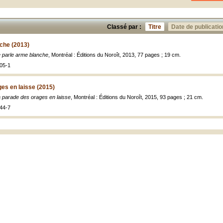
Classé par :
Titre
Date de publicatio
che (2013)
 parle arme blanche
, Montréal : Éditions du Noroît, 2013, 77 pages ; 19 cm.
05-1
es en laisse (2015)
 parade des orages en laisse
, Montréal : Éditions du Noroît, 2015, 93 pages ; 21 cm.
44-7