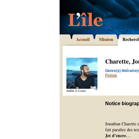
Accueil
Mission
Recherc
Charette, J
Genre(s) littéraire(s
Poésie
Adélie O Coutu
Notice biogra
Jonathan Charette e
fait paraître des t
Jet d’encre
.
...