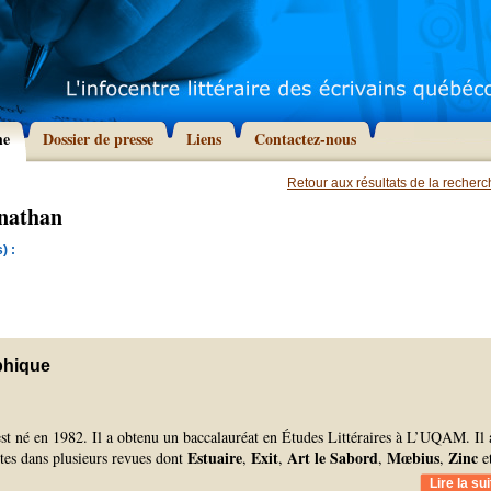
he
Dossier de presse
Liens
Contactez-nous
Retour aux résultats de la recher
onathan
) :
phique
st né en 1982. Il a obtenu un baccalauréat en Études Littéraires à L’UQAM. Il 
Estuaire
Exit
Art le Sabord
Mœbius
Zinc
extes dans plusieurs revues dont
,
,
,
,
e
Lire la sui