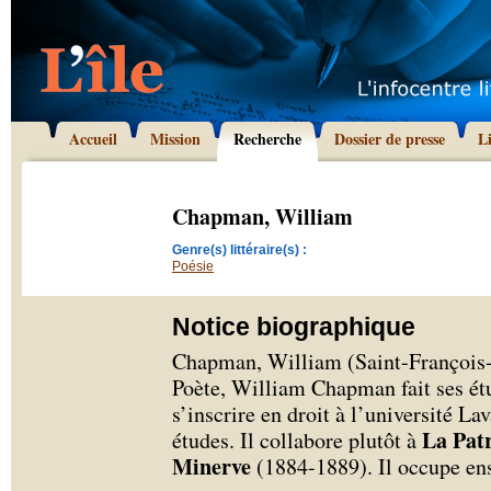
Accueil
Mission
Recherche
Dossier de presse
L
Chapman, William
Genre(s) littéraire(s) :
Poésie
Notice biographique
Chapman, William (Saint-François-
Poète, William Chapman fait ses ét
s’inscrire en droit à l’université La
La Pat
études. Il collabore plutôt à
Minerve
(1884-1889). Il occupe ens