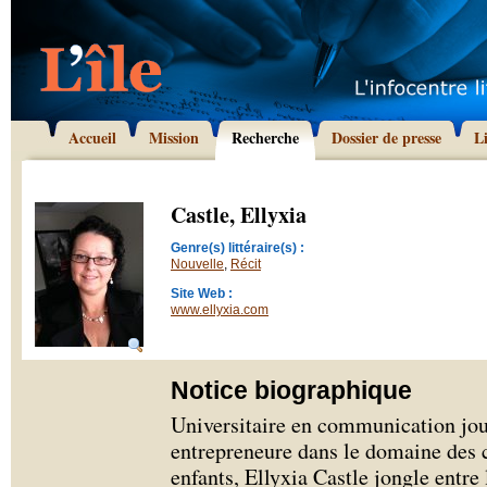
Accueil
Mission
Recherche
Dossier de presse
L
Castle, Ellyxia
Genre(s) littéraire(s) :
Nouvelle
,
Récit
Site Web :
www.ellyxia.com
Notice biographique
Universitaire en communication jou
entrepreneure dans le domaine des 
enfants, Ellyxia Castle jongle entre 