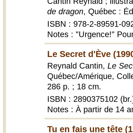
Cantin Reynald ; illustr
de dragon
, Québec : Éd
ISBN : 978-2-89591-09
Notes : "Urgence!" Pour
Le Secret d'Ève (199
Reynald Cantin,
Le Sec
Québec/Amérique, Collec
286 p. ; 18 cm.
ISBN : 2890375102 (br.
Notes : À partir de 14 a
Tu en fais une tête (