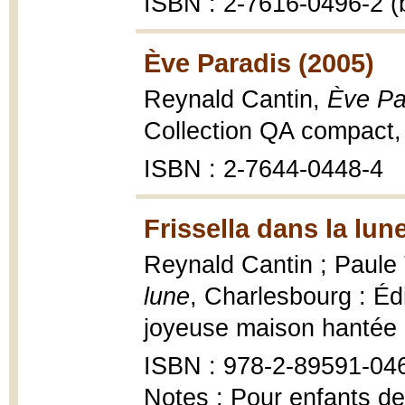
ISBN : 2-7616-0496-2 (b
Ève Paradis (2005)
Reynald Cantin,
Ève Pa
Collection QA compact,
ISBN : 2-7644-0448-4
Frissella dans la lun
Reynald Cantin ; Paule T
lune
, Charlesbourg : Édi
joyeuse maison hantée 
ISBN : 978-2-89591-04
Notes : Pour enfants de