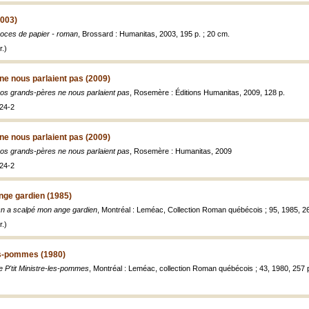
2003)
oces de papier - roman
, Brossard : Humanitas, 2003, 195 p. ; 20 cm.
.)
e nous parlaient pas (2009)
os grands-pères ne nous parlaient pas
, Rosemère : Éditions Humanitas, 2009, 128 p.
24-2
e nous parlaient pas (2009)
os grands-pères ne nous parlaient pas
, Rosemère : Humanitas, 2009
24-2
nge gardien (1985)
n a scalpé mon ange gardien
, Montréal : Leméac, Collection Roman québécois ; 95, 1985, 26
.)
les-pommes (1980)
e P'tit Ministre-les-pommes
, Montréal : Leméac, collection Roman québécois ; 43, 1980, 257 p