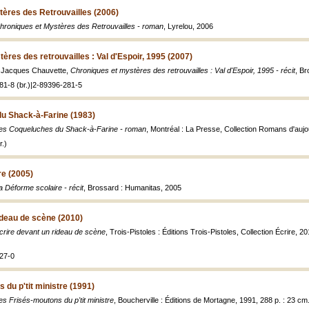
ères des Retrouvailles (2006)
hroniques et Mystères des Retrouvailles - roman
, Lyrelou, 2006
ères des retrouvailles : Val d'Espoir, 1995 (2007)
et Jacques Chauvette,
Chroniques et mystères des retrouvailles : Val d'Espoir, 1995 - récit
, Br
81-8 (br.)|2-89396-281-5
u Shack-à-Farine (1983)
es Coqueluches du Shack-à-Farine - roman
, Montréal : La Presse, Collection Romans d'aujo
.)
re (2005)
a Déforme scolaire - récit
, Brossard : Humanitas, 2005
ideau de scène (2010)
crire devant un rideau de scène
, Trois-Pistoles : Éditions Trois-Pistoles, Collection Écrire, 2010,
27-0
 du p'tit ministre (1991)
es Frisés-moutons du p'tit ministre
, Boucherville : Éditions de Mortagne, 1991, 288 p. : 23 cm