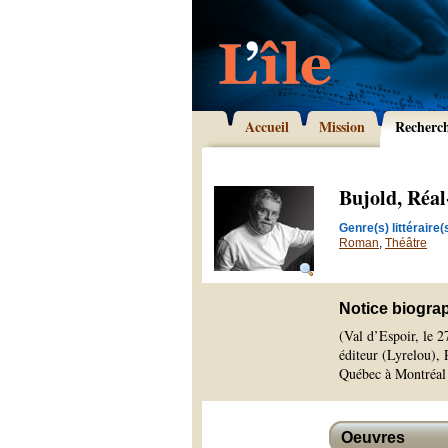
Accueil
Mission
Recherc
Bujold, Réal
Genre(s) littéraire(s
Roman
,
Théâtre
Notice biogra
(Val d’Espoir, le 2
éditeur (Lyrelou),
Québec à Montréal 
Oeuvres