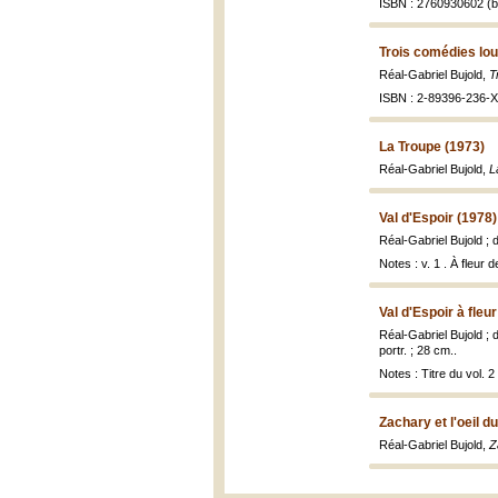
ISBN : 2760930602 (br
Trois comédies lo
Réal-Gabriel Bujold,
T
ISBN : 2-89396-236-X 
La Troupe (1973)
Réal-Gabriel Bujold,
L
Val d'Espoir (1978)
Réal-Gabriel Bujold ; 
Notes : v. 1 . À fleur 
Val d'Espoir à fle
Réal-Gabriel Bujold ; 
portr. ; 28 cm..
Notes : Titre du vol. 2 
Zachary et l'oeil d
Réal-Gabriel Bujold,
Z