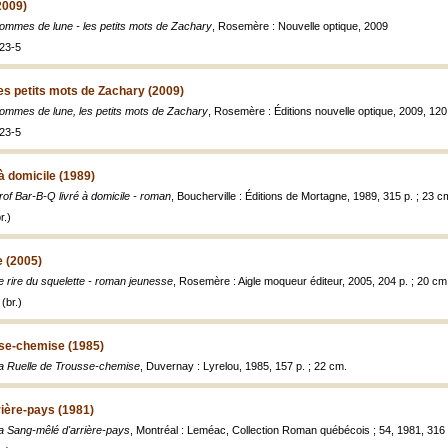
2009)
ommes de lune - les petits mots de Zachary
, Rosemère : Nouvelle optique, 2009
23-5
s petits mots de Zachary (2009)
ommes de lune, les petits mots de Zachary
, Rosemère : Éditions nouvelle optique, 2009, 120
23-5
à domicile (1989)
rof Bar-B-Q livré à domicile - roman
, Boucherville : Éditions de Mortagne, 1989, 315 p. ; 23 c
r.)
e (2005)
e rire du squelette - roman jeunesse
, Rosemère : Aigle moqueur éditeur, 2005, 204 p. ; 20 cm
(br.)
sse-chemise (1985)
a Ruelle de Trousse-chemise
, Duvernay : Lyrelou, 1985, 157 p. ; 22 cm.
ière-pays (1981)
a Sang-mêlé d'arrière-pays
, Montréal : Leméac, Collection Roman québécois ; 54, 1981, 316 