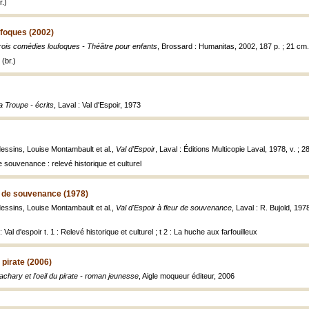
.)
ufoques (2002)
rois comédies loufoques - Théâtre pour enfants
, Brossard : Humanitas, 2002, 187 p. ; 21 cm.
(br.)
a Troupe - écrits
, Laval : Val d'Espoir, 1973
dessins, Louise Montambault et al.,
Val d'Espoir
, Laval : Éditions Multicopie Laval, 1978, v. ; 2
de souvenance : relevé historique et culturel
ur de souvenance (1978)
dessins, Louise Montambault et al.,
Val d'Espoir à fleur de souvenance
, Laval : R. Bujold, 1978
: Val d'espoir t. 1 : Relevé historique et culturel ; t 2 : La huche aux farfouilleux
u pirate (2006)
achary et l'oeil du pirate - roman jeunesse
, Aigle moqueur éditeur, 2006