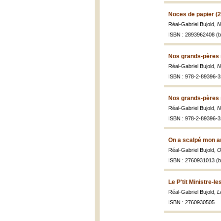
Noces de papier (
Réal-Gabriel Bujold,
N
ISBN : 2893962408 (br
Nos grands-pères n
Réal-Gabriel Bujold,
N
ISBN : 978-2-89396-3
Nos grands-pères n
Réal-Gabriel Bujold,
N
ISBN : 978-2-89396-3
On a scalpé mon a
Réal-Gabriel Bujold,
O
ISBN : 2760931013 (br
Le P'tit Ministre-
Réal-Gabriel Bujold,
L
ISBN : 2760930505