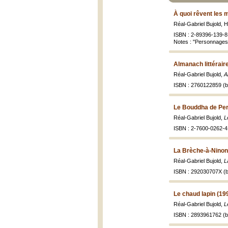
À quoi rêvent les m
Réal-Gabriel Bujold, 
ISBN : 2-89396-139-8 
Notes : "Personnages
Almanach littérair
Réal-Gabriel Bujold,
A
ISBN : 2760122859 (br
Le Bouddha de Per
Réal-Gabriel Bujold,
L
ISBN : 2-7600-0262-4
La Brèche-à-Ninon
Réal-Gabriel Bujold,
L
ISBN : 292030707X (b
Le chaud lapin (19
Réal-Gabriel Bujold,
L
ISBN : 2893961762 (br