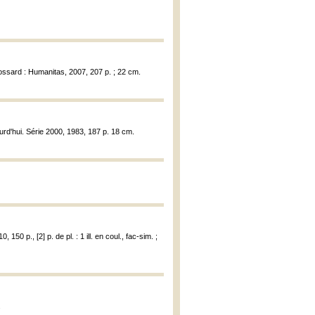
ossard : Humanitas, 2007, 207 p. ; 22 cm.
urd'hui. Série 2000, 1983, 187 p. 18 cm.
 150 p., [2] p. de pl. : 1 ill. en coul., fac-sim. ;
.