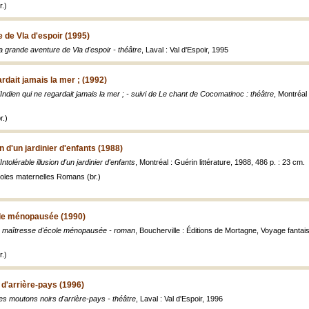
.)
 de Vla d'espoir (1995)
a grande aventure de Vla d'espoir - théâtre
, Laval : Val d'Espoir, 1995
ardait jamais la mer ; (1992)
'Indien qui ne regardait jamais la mer ; - suivi de Le chant de Cocomatinoc : théâtre
, Montréal
r.)
on d'un jardinier d'enfants (1988)
'Intolérable illusion d'un jardinier d'enfants
, Montréal : Guérin littérature, 1988, 486 p. : 23 cm.
les maternelles Romans (br.)
ole ménopausée (1990)
a maîtresse d'école ménopausée - roman
, Boucherville : Éditions de Mortagne, Voyage fantai
.)
d'arrière-pays (1996)
es moutons noirs d'arrière-pays - théâtre
, Laval : Val d'Espoir, 1996