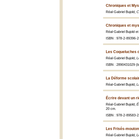
Chroniques et Myst
Réal-Gabriel Bujold,
C
Chroniques et myst
Réal-Gabriel Bujold 
ISBN : 978-2-89396-2
Les Coqueluches d
Réal-Gabriel Bujold,
L
ISBN : 2890431029 (br
La Déforme scolai
Réal-Gabriel Bujold,
L
Écrire devant un r
Réal-Gabriel Bujold,
É
20 cm.
ISBN : 978-2-89583-2
Les Frisés-moutons
Réal-Gabriel Bujold,
L