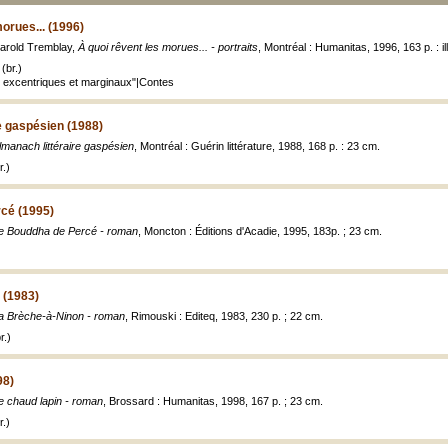
orues... (1996)
Harold Tremblay,
À quoi rêvent les morues... - portraits
, Montréal : Humanitas, 1996, 163 p. : ill
(br.)
 excentriques et marginaux"|Contes
e gaspésien (1988)
lmanach littéraire gaspésien
, Montréal : Guérin littérature, 1988, 168 p. : 23 cm.
.)
cé (1995)
e Bouddha de Percé - roman
, Moncton : Éditions d'Acadie, 1995, 183p. ; 23 cm.
 (1983)
a Brèche-à-Ninon - roman
, Rimouski : Editeq, 1983, 230 p. ; 22 cm.
r.)
98)
e chaud lapin - roman
, Brossard : Humanitas, 1998, 167 p. ; 23 cm.
.)