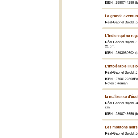
ISBN : 2890744299 (br
La grande aventure
Réal-Gabriel Bujold,
L
L'Indien qui ne reg
Réal-Gabriel Bujold,
L
21 cm.
ISBN : 289396060X (b
L'Intolérable illusi
Réal-Gabriel Bujold,
L
ISBN : 2760122808Éco
Notes : Roman
la maîtresse d'éc
Réal-Gabriel Bujold,
l
cm.
ISBN : 2890743659 (br
Les moutons noirs 
Réal-Gabriel Bujold,
L