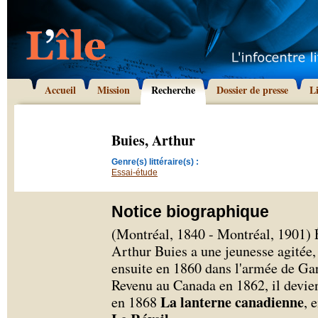
Accueil
Mission
Recherche
Dossier de presse
L
Buies, Arthur
Genre(s) littéraire(s) :
Essai-étude
Notice biographique
(Montréal, 1840 - Montréal, 1901) Éc
Arthur Buies a une jeunesse agitée, 
ensuite en 1860 dans l'armée de Gar
Revenu au Canada en 1862, il devient
La lanterne canadienne
en 1868
, 