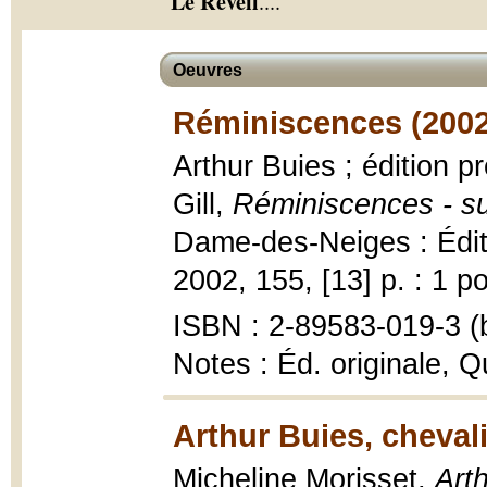
Le Réveil
.
...
Oeuvres
Réminiscences (2002
Arthur Buies ; édition 
Gill,
Réminiscences - su
Dame-des-Neiges : Éditi
2002, 155, [13] p. : 1 po
ISBN : 2-89583-019-3 (b
Notes : Éd. originale, Q
Arthur Buies, chevali
Micheline Morisset,
Arth