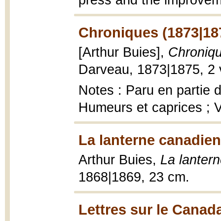
press and the improve
Chroniques (1873|18
[Arthur Buies],
Chroniq
Darveau, 1873|1875, 2 v
Notes : Paru en partie da
Humeurs et caprices ; Vo
La lanterne canadien
Arthur Buies,
La lanter
1868|1869, 23 cm.
Lettres sur le Canad