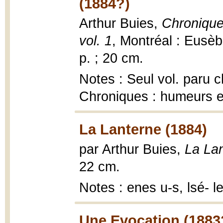
(1884?)
Arthur Buies,
Chronique
vol. 1
, Montréal : Eusèb
p. ; 20 cm.
Notes : Seul vol. paru c
Chroniques : humeurs et
La Lanterne (1884)
par Arthur Buies,
La La
22 cm.
Notes : enes u-s, lsé- l
Une Evocation (1883