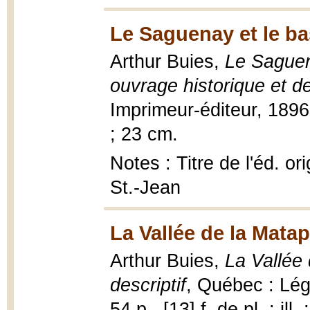
Le Saguenay et le ba
Arthur Buies,
Le Saguen
ouvrage historique et de
Imprimeur-éditeur, 1896, 4
; 23 cm.
Notes : Titre de l'éd. or
St.-Jean
La Vallée de la Matap
Arthur Buies,
La Vallée 
descriptif
, Québec : Lég
54 p., [13] f. de pl. : ill.