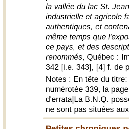
la vallée du lac St. Jea
industrielle et agricole
authentiques, et contena
même temps que l'exposé
ce pays, et des descript
renommés
, Québec : Im
342 [i.e. 343], [4] f. de pl
Notes : En tête du titr
numérotée 339, la pag
d'errata|La B.N.Q. poss
ne sont pas situées au
Petites chroniques p