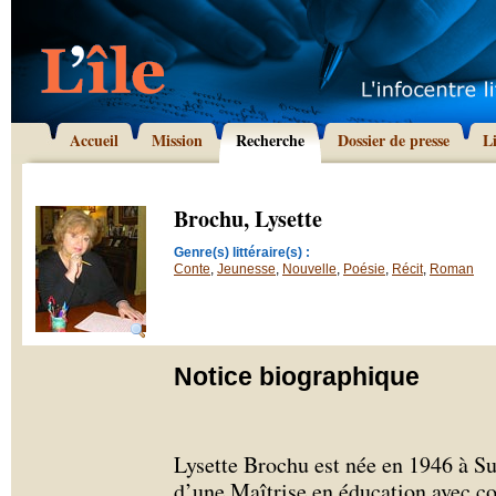
Accueil
Mission
Recherche
Dossier de presse
L
Brochu, Lysette
Genre(s) littéraire(s) :
Conte
,
Jeunesse
,
Nouvelle
,
Poésie
,
Récit
,
Roman
Notice biographique
Lysette Brochu est née en 1946 à S
d’une Maîtrise en éducation avec c