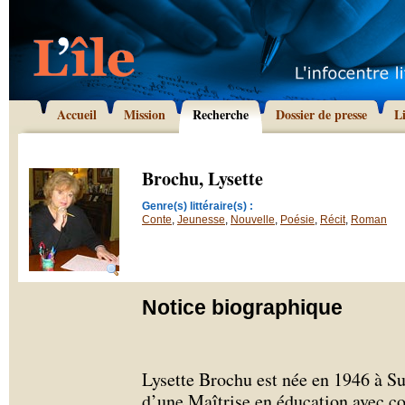
Accueil
Mission
Recherche
Dossier de presse
L
Brochu, Lysette
Genre(s) littéraire(s) :
Conte
,
Jeunesse
,
Nouvelle
,
Poésie
,
Récit
,
Roman
Notice biographique
Lysette Brochu est née en 1946 à S
d’une Maîtrise en éducation avec c