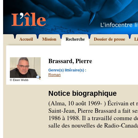
Accueil
Mission
Recherche
Dossier de presse
L
Brassard, Pierre
Genre(s) littéraire(s) :
Roman
© Eleen Webb
Notice biographique
(Alma, 10 août 1969- ) Écrivain et 
Saint-Jean, Pierre Brassard a fait 
1986 à 1988. Il a travaillé comme d
salle des nouvelles de Radio-Canad