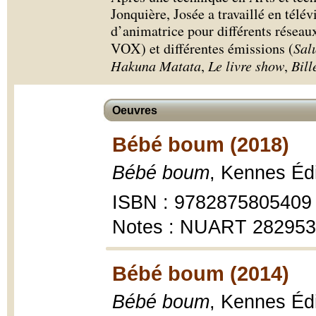
Jonquière, Josée a travaillé en télév
d’animatrice pour différents résea
VOX) et différentes émissions (
Sal
Hakuna Matata
,
Le livre show
,
Bill
Oeuvres
Bébé boum (2018)
Bébé boum
, Kennes Édi
ISBN : 9782875805409
Notes : NUART 28295
Bébé boum (2014)
Bébé boum
, Kennes Édi