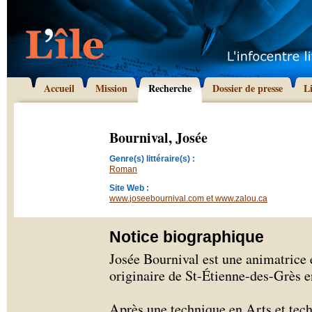
Accueil
Mission
Recherche
Dossier de presse
L
Bournival, Josée
Genre(s) littéraire(s) :
Roman
Site Web :
www.joseebournival.com et www.zalou.ca
Notice biographique
Josée Bournival est une animatrice e
originaire de St-Étienne-des-Grès 
Après une technique en Arts et tec