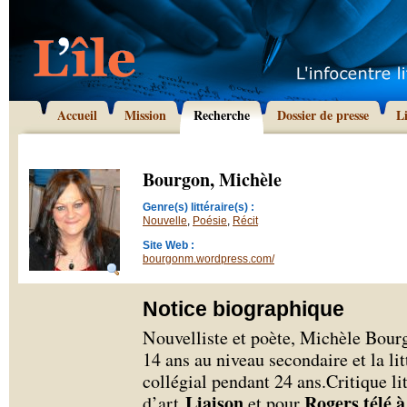
Accueil
Mission
Recherche
Dossier de presse
L
Bourgon, Michèle
Genre(s) littéraire(s) :
Nouvelle
,
Poésie
,
Récit
Site Web :
bourgonm.wordpress.com/
Notice biographique
Nouvelliste et poète, Michèle Bourg
14 ans au niveau secondaire et la li
collégial pendant 24 ans.Critique li
Liaison
Rogers télé 
d’art
et pour