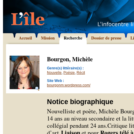
Accueil
Mission
Recherche
Dossier de presse
L
Bourgon, Michèle
Genre(s) littéraire(s) :
Nouvelle
,
Poésie
,
Récit
Site Web :
bourgonm.wordpress.com/
Notice biographique
Nouvelliste et poète, Michèle Bourg
14 ans au niveau secondaire et la li
collégial pendant 24 ans.Critique li
Liaison
Rogers télé 
d’art
et pour