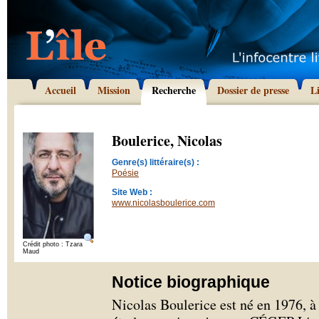
Accueil
Mission
Recherche
Dossier de presse
L
Boulerice, Nicolas
Genre(s) littéraire(s) :
Poésie
Site Web :
www.nicolasboulerice.com
Crédit photo : Tzara
Maud
Notice biographique
Nicolas Boulerice est né en 1976, à