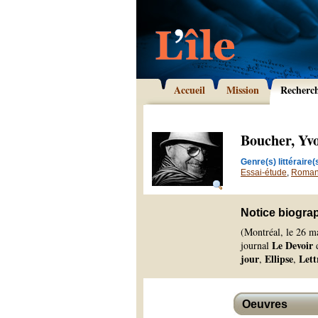
Accueil
Mission
Recherc
Boucher, Yv
Genre(s) littéraire(s
Essai-étude
,
Roma
Notice biogra
(Montréal, le 26 ma
Le Devoir
journal
d
jour
Ellipse
Lett
,
,
Oeuvres