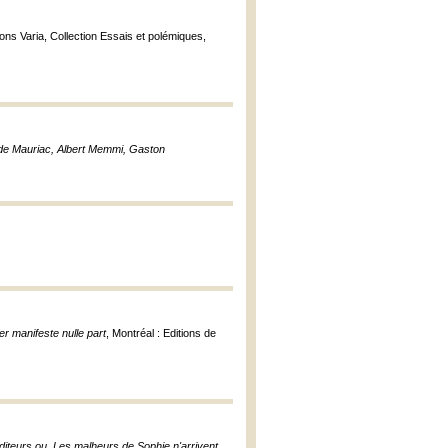
tions Varia, Collection Essais et polémiques,
aude Mauriac, Albert Memmi, Gaston
er manifeste nulle part
, Montréal : Editions de
diteurs ou, Les malheurs de Sophie n'arrivent