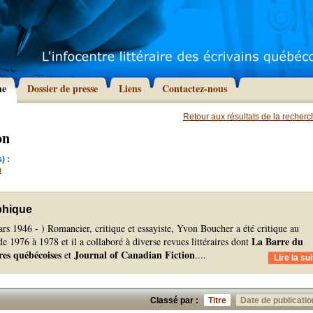
he
Dossier de presse
Liens
Contactez-nous
Retour aux résultats de la recher
on
) :
n
phique
rs 1946 - ) Romancier, critique et essayiste, Yvon Boucher a été critique au
La Barre du
e 1976 à 1978 et il a collaboré à diverse revues littéraires dont
res québécoises
Journal of Canadian Fiction
et
.
...
Lire la sui
Classé par :
Titre
Date de publicatio