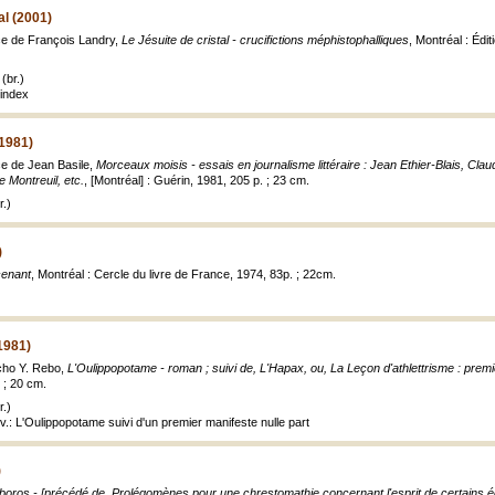
al (2001)
ce de François Landry,
Le Jésuite de cristal - crucifictions méphistophalliques
, Montréal : Édi
(br.)
index
1981)
ce de Jean Basile,
Morceaux moisis - essais en journalisme littéraire : Jean Ethier-Blais, Cl
 Montreuil, etc.
, [Montréal] : Guérin, 1981, 205 p. ; 23 cm.
.)
)
cenant
, Montréal : Cercle du livre de France, 1974, 83p. ; 22cm.
1981)
cho Y. Rebo,
L'Oulippopotame - roman ; suivi de, L'Hapax, ou, La Leçon d'athlettrisme : premi
 ; 20 cm.
.)
uv.: L'Oulippopotame suivi d'un premier manifeste nulle part
)
boros - [précédé de, Prolégomènes pour une chrestomathie concernant l'esprit de certains é