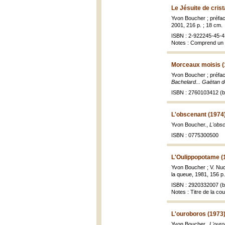
Le Jésuite de crist
Yvon Boucher ; préfa
2001, 216 p. ; 18 cm.
ISBN : 2-922245-45-4 
Notes : Comprend un 
Morceaux moisis (
Yvon Boucher ; préfa
Bachelard... Gaëtan de
ISBN : 2760103412 (br
L'obscenant (1974
Yvon Boucher.,
L'obs
ISBN : 0775300500
L'Oulippopotame (
Yvon Boucher ; V. Nu
la queue, 1981, 156 p.
ISBN : 2920332007 (br
Notes : Titre de la co
L'ouroboros (1973
Yvon Boucher.,
L'ouro