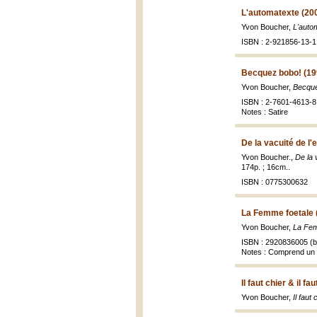
L'automatexte (20
Yvon Boucher,
L'autom
ISBN : 2-921856-13-1
Becquez bobo! (19
Yvon Boucher,
Becque
ISBN : 2-7601-4613-8 
Notes : Satire
De la vacuité de l'
Yvon Boucher.,
De la 
174p. ; 16cm..
ISBN : 0775300632
La Femme foetale 
Yvon Boucher,
La Fem
ISBN : 2920836005 (br
Notes : Comprend un 
Il faut chier & il fa
Yvon Boucher,
Il faut 