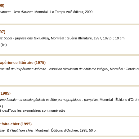
00)
atexte - livre d'artiste
, Montréal : Le Temps volé éditeur, 2000
97)
z bobo! - [agressions textuelles]
, Montréal : Guérin littérature, 1997, 187 p. ; 19 cm.
(br.)
expérience littéraire (1975)
vacuité de l'expérience littéraire - essai de simulation de nihilisme intégral
, Montréal : Cercle d
(1985)
me foetale - anorexie génitale et diète pornographique : pamphlet
, Montréal : Éditions d'Orphé
.)
index|Tous les exemplaires sont numérotés
ut faire chier (1995)
chier & il faut faire chier
, Montréal : Éditions d'Orphée, 1995, 50 p..