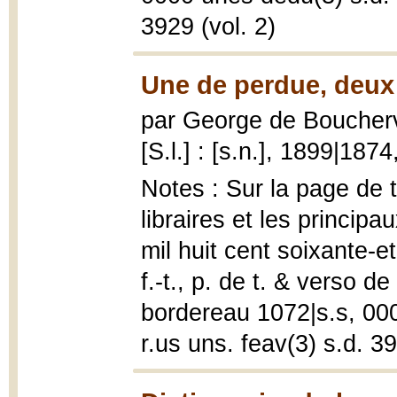
3929 (vol. 2)
Une de perdue, deux 
par George de Boucherv
[S.l.] : [s.n.], 1899|187
Notes : Sur la page de 
libraires et les princip
mil huit cent soixante-
f.-t., p. de t. & verso 
bordereau 1072|s.s, 000
r.us uns. feav(3) s.d. 39