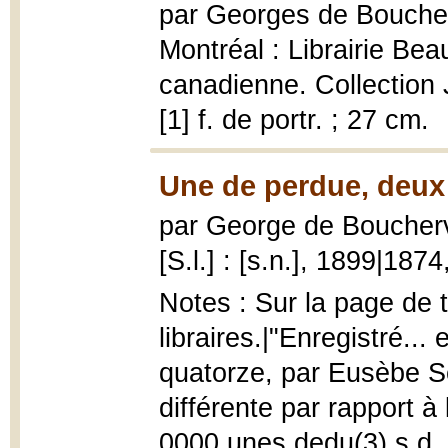
par Georges de Boucher
Montréal : Librairie Bea
canadienne. Collection 
[1] f. de portr. ; 27 cm.
Une de perdue, deux 
par George de Boucherv
[S.l.] : [s.n.], 1899|187
Notes : Sur la page de 
libraires.|"Enregistré...
quatorze, par Eusèbe S
différente par rapport à
0000 unes dedu(3) s.d. 4