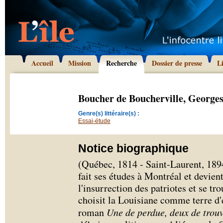
Accueil
Mission
Recherche
Dossier de presse
L
Boucher de Boucherville, Georges
Genre(s) littéraire(s) :
Essai-étude
Notice biographique
(Québec, 1814 - Saint-Laurent, 189
fait ses études à Montréal et devient
l'insurrection des patriotes et se t
choisit la Louisiane comme terre d'e
roman
Une de perdue, deux de trou