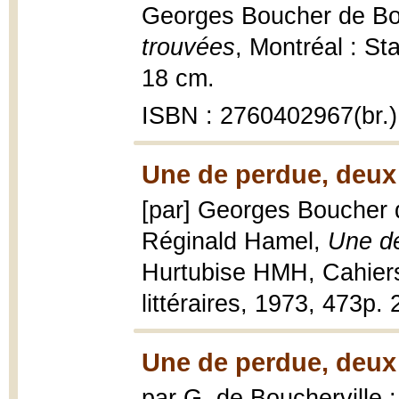
Georges Boucher de Bo
trouvées
, Montréal : St
18 cm.
ISBN : 2760402967(br.)
Une de perdue, deux 
[par] Georges Boucher d
Réginald Hamel,
Une de
Hurtubise HMH, Cahiers
littéraires, 1973, 473p.
Une de perdue, deux
par G. de Boucherville ; 