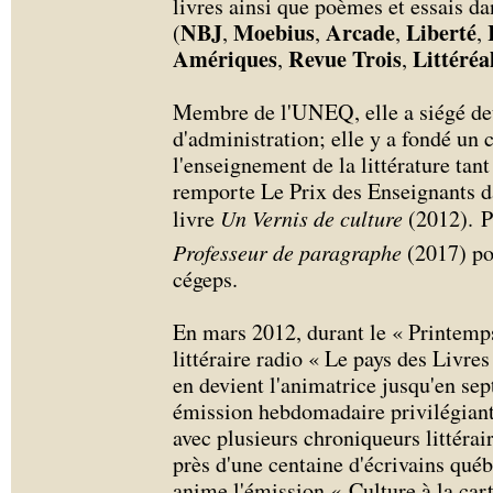
livres ainsi que poèmes et essais dan
NBJ
Moebius
Arcade
Liberté
(
,
,
,
,
Amériques
Revue Trois
Littéréa
,
,
Membre de l'UNEQ, elle a siégé deu
d'administration; elle y a fondé un 
l'enseignement de la littérature tant
remporte Le Prix des Enseignants d
livre
Un Vernis de culture
(2012). P
Professeur de paragraphe
(2017) po
cégeps.
En mars 2012, durant le « Printemps
littéraire radio « Le pays des Livre
en devient l'animatrice jusqu'en sep
émission hebdomadaire privilégiant 
avec plusieurs chroniqueurs littérai
près d'une centaine d'écrivains qué
anime l'émission « Culture à la car