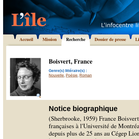
Accueil
Mission
Recherche
Dossier de presse
L
Boisvert, France
Genre(s) littéraire(s) :
Nouvelle
,
Poésie
,
Roman
Notice biographique
(Sherbrooke, 1959) France Boisvert 
françaises à l'Université de Montréal
depuis plus de 25 ans au Cégep Lion