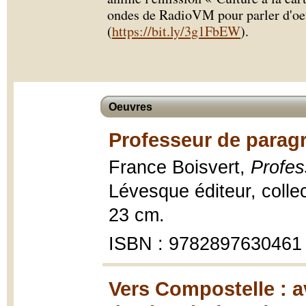
ondes de RadioVM pour parler d'oeu
(
https://bit.ly/3g1FbEW
).
Oeuvres
Professeur de parag
France Boisvert,
Profes
Lévesque éditeur, colle
23 cm.
ISBN : 9782897630461
Vers Compostelle : a