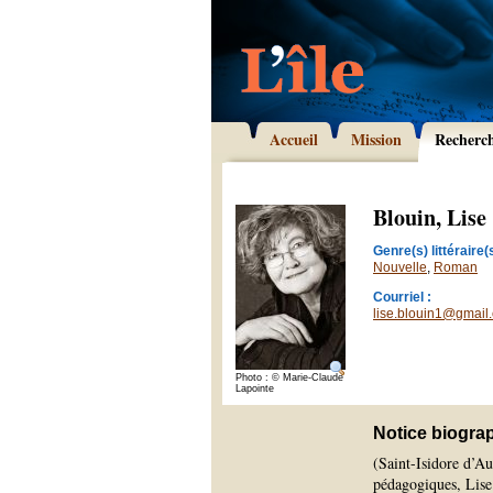
Accueil
Mission
Recherc
Blouin, Lise
Genre(s) littéraire(s
Nouvelle
,
Roman
Courriel :
lise.blouin1@gmail
Photo : © Marie-Claude
Lapointe
Notice biogra
(Saint-Isidore d’A
pédagogiques, Lise 