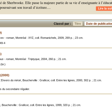
é de Sherbrooke. Elle passe la majeure partie de sa vie d’enseignante à l’éduca
 poursuivant son travail d’écriture.
...
Lire la sui
Classé par :
Titre
Date de publicatio
9)
ces - roman
, Montréal : XYZ, coll. Romanichels, 2009, 269 p. ; 23 cm.
49-4
4)
fous - roman
, Montréal : Triptyque, 2004, 260 p. ; 21 cm.
(br.)
 (2000)
L'Envers du miroir
, Boucherville : Graficor, coll. Entre les lignes, 2000, 302 p. ; 21 cm.
s du secondaire régulier.
e
, Boucherville : Graficor, coll. Entre les lignes, 1999, 320 p. ; 21 cm.