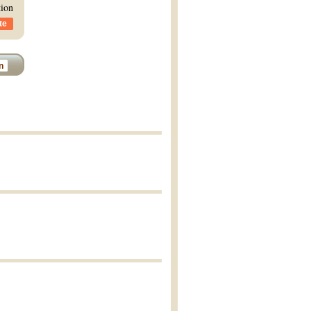
tion
te
n