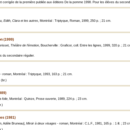
et corrigée de la première publiée aux éditions De la pomme 1998. Pour les élèves du seconda
, Edith, Clara et les autres
, Montréal : Triptyque, Roman, 1999, 250 p. ; 21 cm.
on (1999)
orisset,
Théâtre de l’émotion
, Boucherville : Graficor, coll. Entre les lignes, 1999, 320 p. ; 21 
s du secondaire régulier.
 - roman
, Montréal : Triptyque, 1993, 163 p. ; 21 cm.
(br.)
1989)
a folie
, Montréal : Quinze, Prose ouverte, 1989, 224 p. ; 23 cm.
.)
ges (1981)
tion, Adèle Bruneau],
Miroir à deux visages - roman
, Montréal : C.L.F., 1981, 165 p. : 1 ill. ; 23 c
.)