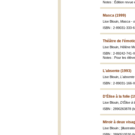
Notes : Édition revue 
Masca (1999)
Lise Blouin,
Masca - ou
ISBN : 2-89031-333-6
Théâtre de l’émoti
Lise Blouin, Hélène M
ISBN : 2-89242-741-X
Notes : Pour les élève
L'absente (1993)
Lise Blouin,
L'absente
ISBN : 2-89031-166-X 
D'Élise à la folie (
Lise Blouin,
D'Élise à l
ISBN : 2890263878 (br
Miroir à deux visa
Lise Blouin ; [illustra
ISBN : 2890510530 (br