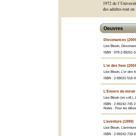
1972 de l’Universit
des adultes tout en
Oeuvres
Dissonances (200
Lise Blouin,
Dissonan
ISBN : 978-2-89261-5
L'or des fous (200
Lise Blouin,
L'or des 
ISBN : 2-89031-516-9 
L'Envers du miroir
Lise Blouin (en coll.),
ISBN : 2-89242-745-2
Notes : Pour les élève
L’aventure (1999)
Lise Blouin,
L’aventur
ISBN : 2-89242-733-9