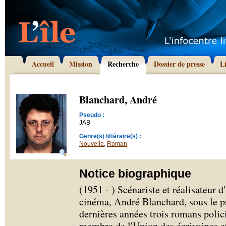
Accueil
Mission
Recherche
Dossier de presse
L
Blanchard, André
Pseudo :
JAB
Genre(s) littéraire(s) :
Nouvelle
,
Roman
Notice biographique
(1951 - ) Scénariste et réalisateur d
cinéma, André Blanchard, sous le p
dernières années trois romans policie
membre de l'Union des écrivaines et