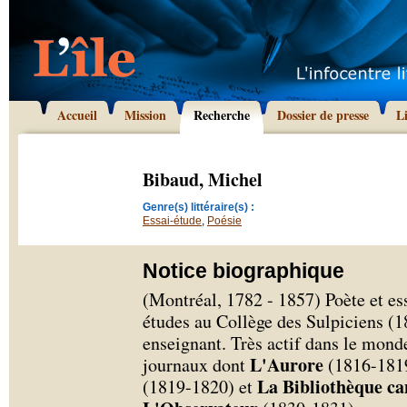
Accueil
Mission
Recherche
Dossier de presse
L
Bibaud, Michel
Genre(s) littéraire(s) :
Essai-étude
,
Poésie
Notice biographique
(Montréal, 1782 - 1857) Poète et es
études au Collège des Sulpiciens (180
enseignant. Très actif dans le monde
L'Aurore
journaux dont
(1816-181
La Bibliothèque c
(1819-1820) et