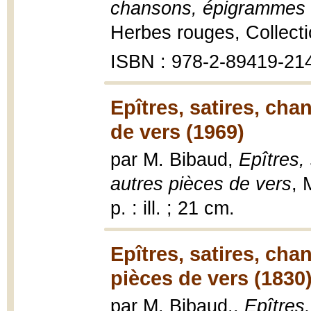
chansons, épigrammes e
Herbes rouges, Collecti
ISBN : 978-2-89419-21
Epîtres, satires, ch
de vers (1969)
par M. Bibaud,
Epîtres,
autres pièces de vers
, 
p. : ill. ; 21 cm.
Epîtres, satires, ch
pièces de vers (1830
par M. Bibaud.,
Epîtres