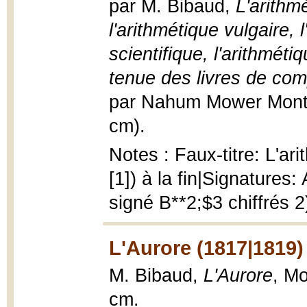
par M. Bibaud,
L'arithmé
l'arithmétique vulgaire,
scientifique, l'arithméti
tenue des livres de co
par Nahum Mower Montréa
cm).
Notes : Faux-titre: L'ari
[1]) à la fin|Signatures
signé B**2;$3 chiffrés 2
L'Aurore (1817|1819)
M. Bibaud,
L'Aurore
, Mo
cm.