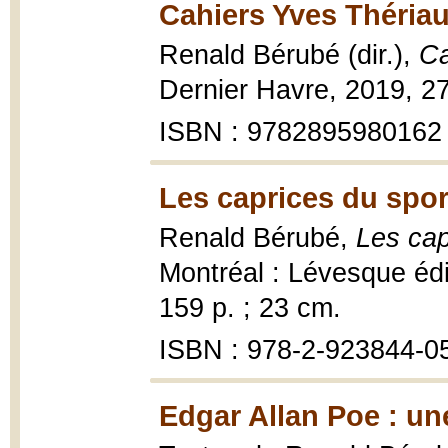
Cahiers Yves Thériaul
Renald Bérubé (dir.),
Ca
Dernier Havre, 2019, 2
ISBN : 9782895980162
Les caprices du spor
Renald Bérubé,
Les cap
Montréal : Lévesque édi
159 p. ; 23 cm.
ISBN : 978-2-923844-0
Edgar Allan Poe : une