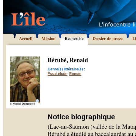
Accueil
Mission
Recherche
Dossier de presse
L
Bérubé, Renald
Genre(s) littéraire(s) :
Essai-étude
,
Roman
© Michel Dompierre
Notice biographique
(Lac-au-Saumon (vallée de la Matap
Bérubé a étudié au baccalauréat au c