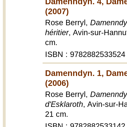
Damenndyn. 4, Damen
(2007)
Rose Berryl,
Damenndyn
héritier
, Avin-sur-Hannut
cm.
ISBN : 9782882533524
Damenndyn. 1, Damen
(2006)
Rose Berryl,
Damenndyn
d'Esklaroth
, Avin-sur-Ha
21 cm.
ISBN : 9782882533142