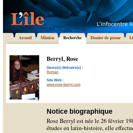
Accueil
Mission
Recherche
Dossier de presse
L
Berryl, Rose
Genre(s) littéraire(s) :
Roman
Site Web :
www.rose-berryl.com
Notice biographique
Rose Berryl est née le 26 février 1
études en latin-histoire, elle effect