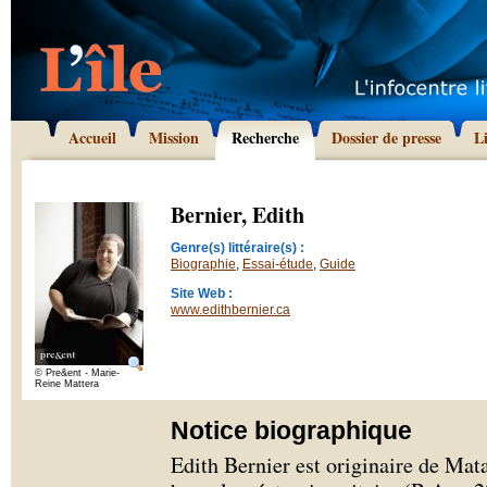
Accueil
Mission
Recherche
Dossier de presse
L
Bernier, Edith
Genre(s) littéraire(s) :
Biographie
,
Essai-étude
,
Guide
Site Web :
www.edithbernier.ca
© Pre&ent - Marie-
Reine Mattera
Notice biographique
Edith Bernier est originaire de Mat