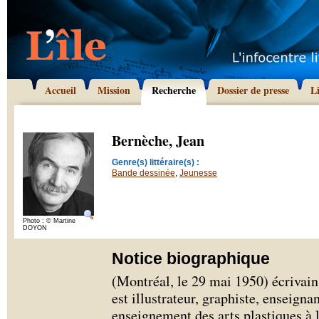
Accueil
Mission
Recherche
Dossier de presse
L
Bernèche, Jean
Genre(s) littéraire(s) :
Bande dessinée
,
Jeunesse
Photo : © Martine
DOYON
Notice biographique
(Montréal, le 29 mai 1950) écrivain
est illustrateur, graphiste, enseignan
enseignement des arts plastiques à