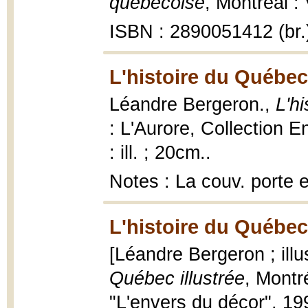
québécoise
, Montréal :
ISBN : 2890051412 (br.
L'histoire du Québec
Léandre Bergeron.,
L'h
: L'Aurore, Collection E
: ill. ; 20cm..
Notes : La couv. porte 
L'histoire du Québec 
[Léandre Bergeron ; illu
Québec illustrée
, Montr
"L'envers du décor", 1994