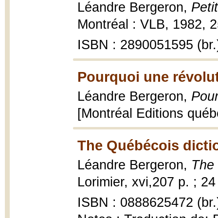
Léandre Bergeron,
Peti
Montréal : VLB, 1982, 251
ISBN : 2890051595 (br.
Pourquoi une révolu
Léandre Bergeron,
Pour
[Montréal Editions québ
The Québécois dicti
Léandre Bergeron,
The 
Lorimier, xvi,207 p. ; 2
ISBN : 0888625472 (br.