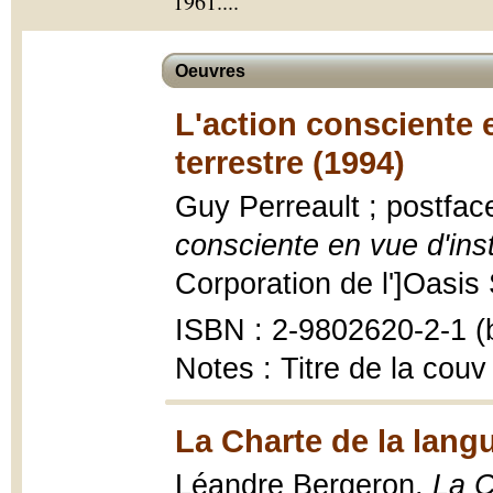
1961.
...
Oeuvres
L'action consciente e
terrestre (1994)
Guy Perreault ; postfa
consciente en vue d'inst
Corporation de l']Oasis 
ISBN : 2-9802620-2-1 (b
Notes : Titre de la couv
La Charte de la lang
Léandre Bergeron,
La C