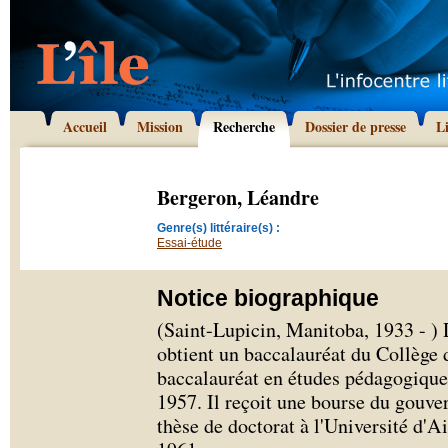
Accueil
Mission
Recherche
Dossier de presse
L
Bergeron, Léandre
Genre(s) littéraire(s) :
Essai-étude
Notice biographique
(Saint-Lupicin, Manitoba, 1933 - )
obtient un baccalauréat du Collège 
baccalauréat en études pédagogique
1957. Il reçoit une bourse du gouve
thèse de doctorat à l'Université d'A