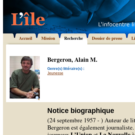
Accueil
Mission
Recherche
Dossier de presse
L
Bergeron, Alain M.
Genre(s) littéraire(s) :
Jeunesse
Notice biographique
(24 septembre 1957 - ) Auteur de li
Bergeron est également journaliste. 
L’Union
La Nouvelle
journaux
et
à