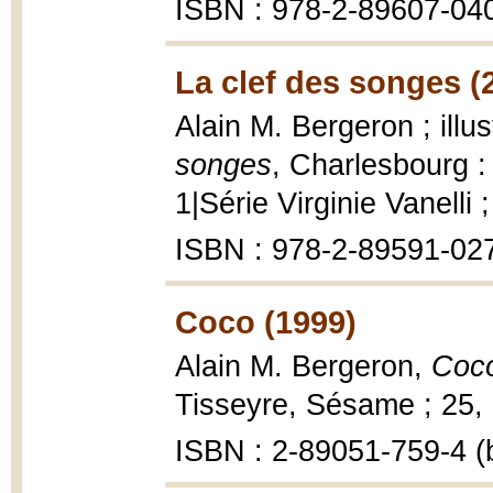
ISBN : 978-2-89607-040
La clef des songes (
Alain M. Bergeron ; ill
songes
, Charlesbourg : 
1|Série Virginie Vanelli 
ISBN : 978-2-89591-02
Coco (1999)
Alain M. Bergeron,
Coco
Tisseyre, Sésame ; 25, 1
ISBN : 2-89051-759-4 (b